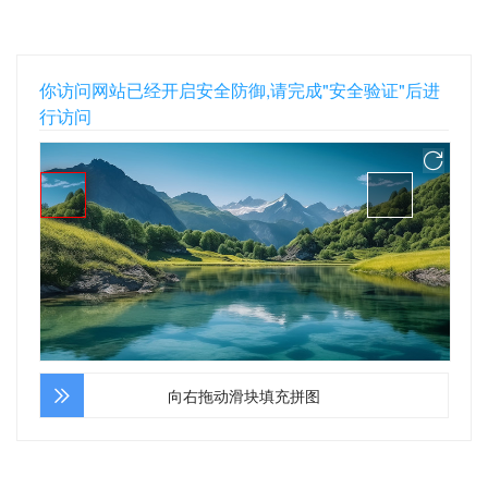
你访问网站已经开启安全防御,请完成"安全验证"后进
行访问
向右拖动滑块填充拼图